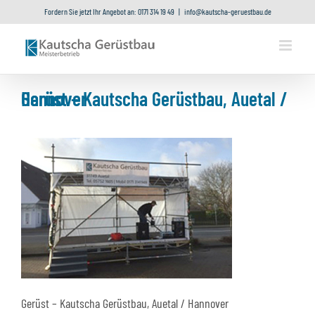
Zum
Fordern Sie jetzt Ihr Angebot an: 0171 314 19 49
|
info@kautscha-geruestbau.de
Inhalt
springen
Gerüst – Kautscha Gerüstbau, Auetal / Hannover
Gerüst – Kautscha Gerüstbau, Auetal / Hannover