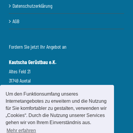
Datenschutzerklärung
AGB
Fordern Sie jetzt Ihr Angebot an
Kautscha Gerüstbau e.K.
Altes Feld 21
31749 Auetal
Um den Funktionsumfang unseres
Telefon: 05752 16 05
Internetangebotes zu erweitern und die Nutzung
Mobil: 0171 314 19 49
für Sie komfortabler zu gestalten, verwenden wir
info@kautscha-geruestbau.de
„Cookies“. Durch die Nutzung unserer Services
kautscha-geruestbau.de
gehen wir von Ihrem Einverständnis aus.
Mehr erfahren