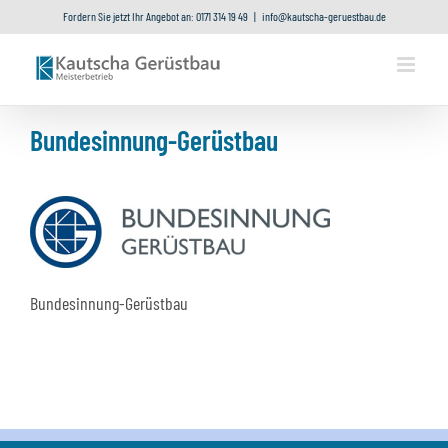
Zum
Fordern Sie jetzt Ihr Angebot an: 0171 314 19 49
|
info@kautscha-geruestbau.de
Inhalt
springen
Bundesinnung-Gerüstbau
Bundesinnung-Gerüstbau